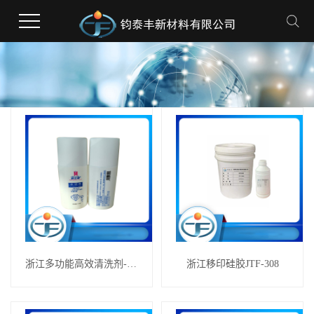
浙江多功能高效清洗剂---衣领净
浙江移印硅胶JTF-308