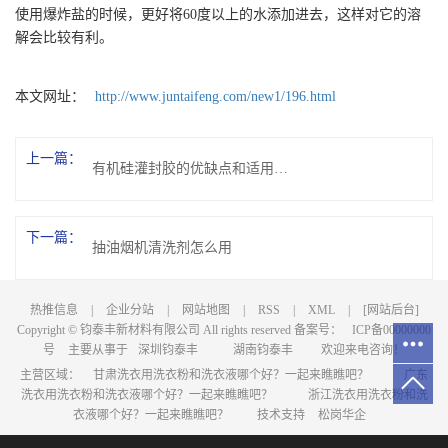
使用爆炸盐的时候，更好将60度以上的水添加进去，这样对它的溶
解会比较有利。
本文网址：
http://www.juntaifeng.com/new1/196.html
上一篇：
有机硅灌封胶的优缺点和适用范围介绍
下一篇：
抽油烟机清洗剂怎么用
热推信息
|
企业分站
|
网站地图
|
RSS
|
XML
|
[网站后台]
Copyright © 钧泰丰新材料有限公司 All rights reserved 备案号：
ICP备00000000
号
主要从事于
深圳钧泰丰
湖南钧泰丰
欢迎来电咨询！
主营区域：
甘肃洗衣用洗衣粉和洗衣液哪个好？一起来瞧瞧吧？
广东
洗衣用洗衣粉和洗衣液哪个好？一起来瞧瞧吧？
浙江洗衣用洗衣粉和洗
衣液哪个好？一起来瞧瞧吧？
技术支持
松岗华企