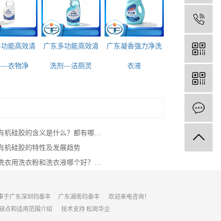
1
多功能高效清
广东多功能高效清
广东凝香强力净洗
---衣物净
洗剂---洁厕灵
衣液
广东有机硅胶的含义是什么？都有哪些用途呢？
有机硅胶的特性及发展趋势
广东洗衣用洗衣粉和洗衣液哪个好？一起来瞧瞧吧？
事于
广东深圳钧泰丰
广东湖南钧泰丰
欢迎来电咨询！
优缺点和适用范围介绍
技术支持
松岗华企