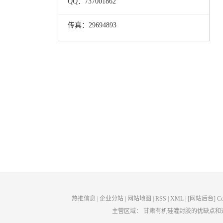
QQ：737001862
传真：29694893
热推信息
|
企业分站
|
网站地图
|
RSS
|
XML
|
[网站后台]
C
主营区域：
甘肃有机硅灌封胶的优缺点