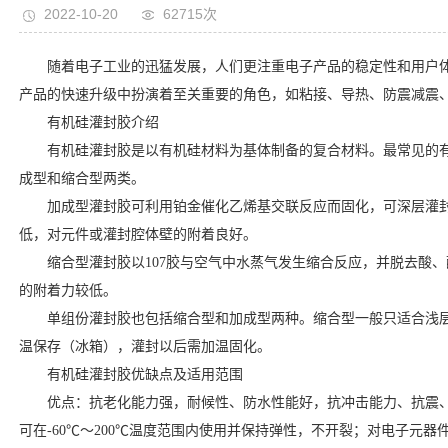
2022-10-20
62715次
随着电子工业的迅猛发展，人们更注重电子产品的稳定性和用户
产品的快速升级中扮演着至关重要的角色，如粘接、导热、防震减震
有机硅灌封胶介绍
有机硅灌封胶是以有机硅材料为基体制备的复合材料。最常见的
成型和缩合型两类。
加成型灌封胶可利用铂金催化乙烯基交联反应而固化，可深层灌
低，对元件或灌封腔体壁的附着良好。
缩合型灌封胶以107胶与空气中水蒸气发生缩合反应，并脱去酸
的附着力较低。
单组份灌封胶也包括缩合型和加成型两种。缩合型一般只适合浅层
温保存（冰箱），灌封以后需加温固化。
有机硅灌封胶优缺点及适用范围
优点：抗老化能力强，耐候性、防水性能好，抗冲击能力、抗震
可在-60℃～200℃温度范围内使用并保持弹性，不开裂；对电子元