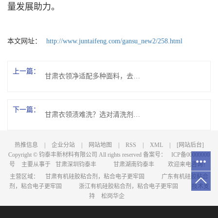
量发展助力。
本文网址：
http://www.juntaifeng.com/gansu_new2/258.html
上一篇：
甘肃衣领净适配多种面料，去污同时能否保护衣物纤维？
下一篇：
甘肃衣领渍难洗？选对清洗剂配方就行
热推信息
|
企业分站
|
网站地图
|
RSS
|
XML
|
[网站后台]
Copyright © 钧泰丰新材料有限公司 All rights reserved 备案号：
ICP备00000000
号
主要从事于
甘肃深圳钧泰丰
甘肃湖南钧泰丰
欢迎来电咨询！
主营区域：
甘肃有机硅胶粘合剂，粘合电子更牢固
广东有机硅胶粘合
剂，粘合电子更牢固
浙江有机硅胶粘合剂，粘合电子更牢固
技术支
持
松岗华企