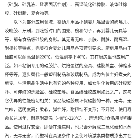
（硅脂、硅乳液、硅表面活性剂）、高温硫化硅橡胶、液体硅橡
胶、硅树脂、复合物等。
以下为部分应用领域：婴幼儿用品小到婴儿嘴里含的奶嘴儿、
咬咬胶、牙刷，到吃饭时用的围兜、碗和勺子，再到婴儿玩具等
等，都有食品级硅胶的身影。其无毒无味、亲肤、耐脏、耐高温、
耐撕拉等特点，完美符合婴幼儿用品各项苛刻要求。厨房用品由于
硅胶可以耐高温到220℃，低温到零下40℃，其在厨房里也应用广
泛。如不粘锅专用的硅胶铲、烘焙蛋糕的磨具、硅胶蒸盒、伸缩水
杯等等，逐步替代一般塑料制品和玻璃制品，成为各位主妇煮夫的
新宠。生活用品生活中也有它的各种应用，如女生化妆用的硅胶粉
扑、可伸缩的洗脸盆、硅胶垫等。食品级硅胶应用如此之广，这与
它优异的性能密切相关：食品级硅胶属环保硅胶的一种，无毒，无
气味，透明度高；柔软，弹性好，耐扭结不变形；不开裂，使用寿
命长达10年，耐寒耐高温（-40℃-220℃），远远超过食品用塑料制
品。使用过程安全，即便在烧焦时，也只会分解成二氧化硅和水蒸
汽，无毒无害，而塑料在高温条件下会使环境激素类物质渗出并在