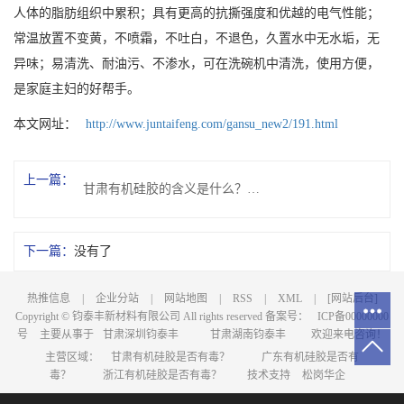
人体的脂肪组织中累积；具有更高的抗撕强度和优越的电气性能；
常温放置不变黄，不喷霜，不吐白，不退色，久置水中无水垢，无
异味；易清洗、耐油污、不渗水，可在洗碗机中清洗，使用方便，
是家庭主妇的好帮手。
本文网址：
http://www.juntaifeng.com/gansu_new2/191.html
上一篇：
甘肃有机硅胶的含义是什么？都有哪些用途呢？
下一篇：
没有了
热推信息
|
企业分站
|
网站地图
|
RSS
|
XML
|
[网站后台]
Copyright © 钧泰丰新材料有限公司 All rights reserved 备案号：
ICP备00000000
号
主要从事于
甘肃深圳钧泰丰
甘肃湖南钧泰丰
欢迎来电咨询！
主营区域：
甘肃有机硅胶是否有毒？
广东有机硅胶是否有
毒？
浙江有机硅胶是否有毒？
技术支持
松岗华企