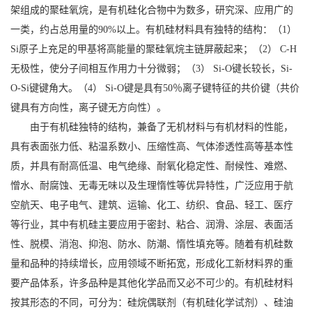
架组成的聚硅氧烷，是有机硅化合物中为数多，研究深、应用广的
一类，约占总用量的90%以上。有机硅材料具有独特的结构：（1）
Si原子上充足的甲基将高能量的聚硅氧烷主链屏蔽起来；（2） C-H
无极性，使分子间相互作用力十分微弱；（3） Si-O键长较长，Si-
O-Si键键角大。（4） Si-O键是具有50％离子键特征的共价键（共价
键具有方向性，离子键无方向性）。
由于有机硅独特的结构，兼备了无机材料与有机材料的性能，
具有表面张力低、粘温系数小、压缩性高、气体渗透性高等基本性
质，并具有耐高低温、电气绝缘、耐氧化稳定性、耐候性、难燃、
憎水、耐腐蚀、无毒无味以及生理惰性等优异特性，广泛应用于航
空航天、电子电气、建筑、运输、化工、纺织、食品、轻工、医疗
等行业，其中有机硅主要应用于密封、粘合、润滑、涂层、表面活
性、脱模、消泡、抑泡、防水、防潮、惰性填充等。随着有机硅数
量和品种的持续增长，应用领域不断拓宽，形成化工新材料界的重
要产品体系，许多品种是其他化学品而又必不可少的。有机硅材料
按其形态的不同，可分为：硅烷偶联剂（有机硅化学试剂）、硅油