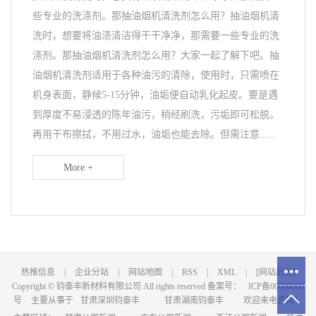
些专业的洗涤剂。那抽油烟机清洗剂怎么用？抽油烟机清
洗时，想要将油渍清洁得干干净净，那需要一些专业的洗
涤剂。那抽油烟机清洗剂怎么用？大家一起了解下吧。抽
油烟机清洗剂适用于各种油污的清除，使用时，只需喷在
机身表面，静候5-15分钟，油垢便自动乳化起皮。要是遇
到厚度不易浸透的陈年油污，稍经刷洗，污垢即可松脱。
再用干布擦拭，不用过水，油垢也能去除。但需注意......
More +
热推信息
|
企业分站
|
网站地图
|
RSS
|
XML
|
[网站后台]
Copyright © 钧泰丰新材料有限公司 All rights reserved 备案号：
ICP备00000000
号
主要从事于
甘肃深圳钧泰丰
甘肃湖南钧泰丰
欢迎来电咨询！